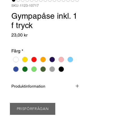
SKU: 1123-10717
Gympapåse inkl. 1
f tryck
Pris
23,00 kr
Färg
*
Produktinformation
Priset gäller vid beställning av 100 st
och inkluderar ett 1 f tryck (Max
tryckyta: 230 x 320 mm). För andra
PRISFÖRFRÅGAN
antal begär offert.
Startkostnad: 450 kr/f
(arkiveras i ett år, Intag vid re-order: