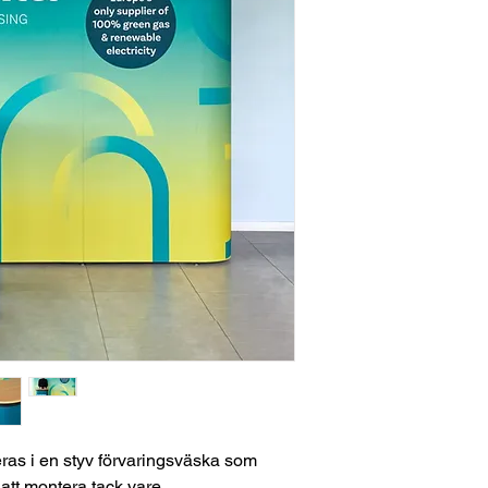
ras i en styv förvaringsväska som
att montera tack vare