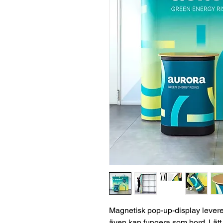
Magnetisk pop-up-display levere
även kan fungera som bord. Lätt 