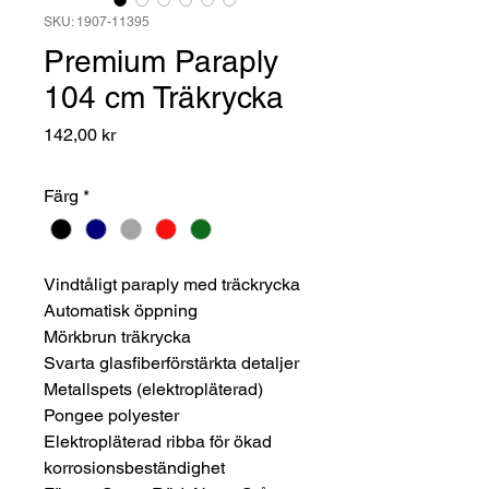
SKU: 1907-11395
Premium Paraply
104 cm Träkrycka
Pris
142,00 kr
Färg
*
Vindtåligt paraply med träckrycka
Automatisk öppning
Mörkbrun träkrycka
Svarta glasfiberförstärkta detaljer
Metallspets (elektropläterad)
Pongee polyester
Elektropläterad ribba för ökad
korrosionsbeständighet