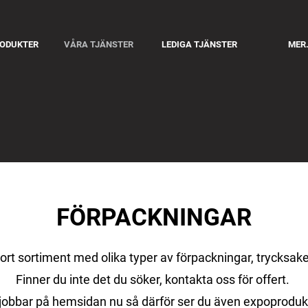
RODUKTER
VÅRA TJÄNSTER
LEDIGA TJÄNSTER
MER.
FÖRPACKNINGAR
stort sortiment med olika typer av förpackningar, trycksake
Finner du inte det du söker, kontakta oss för offert.
 jobbar på hemsidan nu så därför ser du även expoproduk