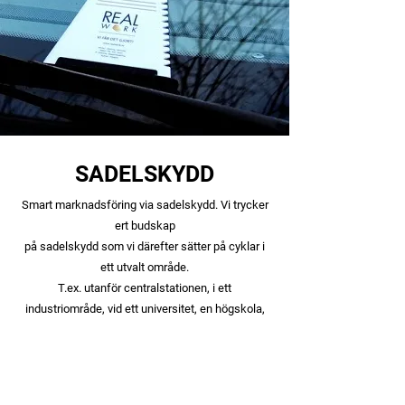
SADELSKYDD
Smart marknadsföring via sadelskydd. Vi trycker
ert budskap
på sadelskydd som vi därefter sätter på cyklar i
ett utvalt område.
T.ex. utanför centralstationen, i ett
industriområde, vid ett universitet, en högskola,
ett nybbyggt bostadområde eller en arbetsplats.
Sadelskyddet är slitstarkt och håller vätan borta.
Ett budskap på ett sadelskydd ger bra exponering