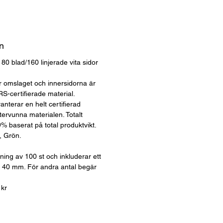
n
0 blad/160 linjerade vita sidor
 omslaget och innersidorna är
S-certifierade material.
anterar en helt certifierad
tervunna materialen. Totalt
9% baserat på total produktvikt.
, Grön.
llning av 100 st och inkluderar ett
0 x 40 mm. För andra antal begär
kr