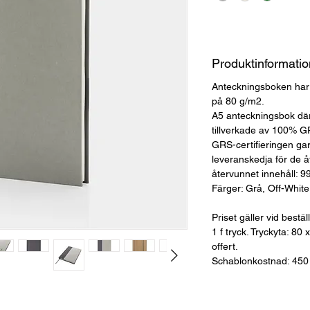
Produktinformatio
Anteckningsboken har 8
på 80 g/m2.
A5 anteckningsbok där
tillverkade av 100% GR
GRS-certifieringen gar
leveranskedja för de å
återvunnet innehåll: 9
Färger: Grå, Off-White
Priset gäller vid bestä
1 f tryck. Tryckyta: 8
offert.
Schablonkostnad: 450 