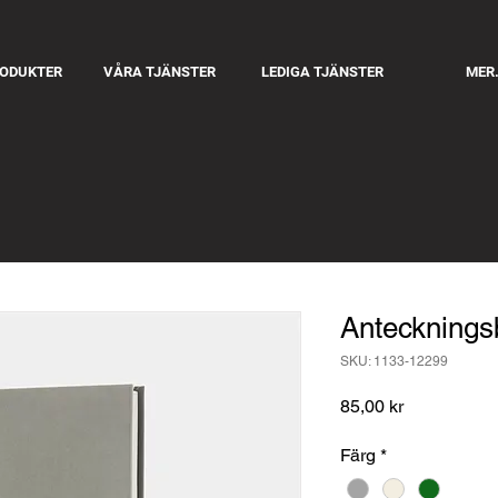
RODUKTER
VÅRA TJÄNSTER
LEDIGA TJÄNSTER
MER.
Anteckning
SKU: 1133-12299
Pris
85,00 kr
Färg
*