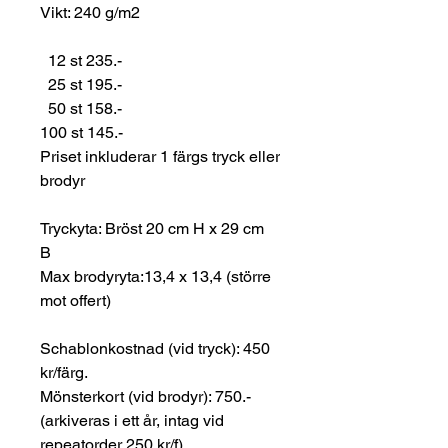
Vikt: 240 g/m2
12 st 235.-
25 st 195.-
50 st 158.-
100 st 145.-
Priset inkluderar 1 färgs tryck eller
brodyr
Tryckyta: Bröst 20 cm H x 29 cm
B
Max brodyryta:13,4 x 13,4 (större
mot offert)
Schablonkostnad (vid tryck): 450
kr/färg.
Mönsterkort (vid brodyr): 750.-
(arkiveras i ett år, intag vid
repeatorder 250 kr/f)