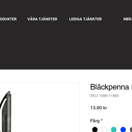
RODUKTER
VÅRA TJÄNSTER
LEDIGA TJÄNSTER
MER.
Bläckpenna 
SKU: 1088-11889
Pris
13,90 kr
Färg
*