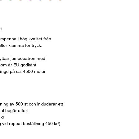
n
ampenna i hög kvalitet från
tor klämma för tryck.
ytbar jumbopatron med
 som är EU godkänt.
längd på ca. 4500 meter.
llning av 500 st och inkluderar ett
tal begär offert.
 kr
ag vid repeat beställning 450 kr/).