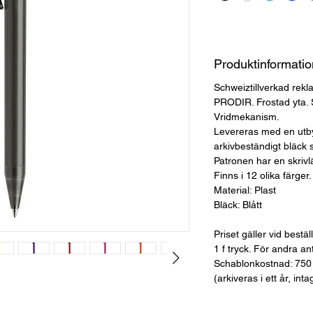
Produktinformatio
Schweiztillverkad rekl
PRODIR. Frostad yta. S
Vridmekanism.
Levereras med en utb
arkivbeständigt bläck
Patronen har en skriv
Finns i 12 olika färger.
Material: Plast
Bläck: Blått
Priset gäller vid bestä
1 f tryck. För andra an
Schablonkostnad: 750
(arkiveras i ett år, int