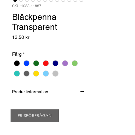
SKU: 1088-11887
Bläckpenna
Transparent
Pris
13,50 kr
Färg
*
Produktinformation
Schweiztillverkad reklampenna i hög
kvalitet från PRODIR. Transparent.
Stor klämma för tryck Vridmekanism.
PRISFÖRFRÅGAN
Levereras med en utbytbar
jumbopatron med arkivbeständigt
bläck som är EU godkänt.