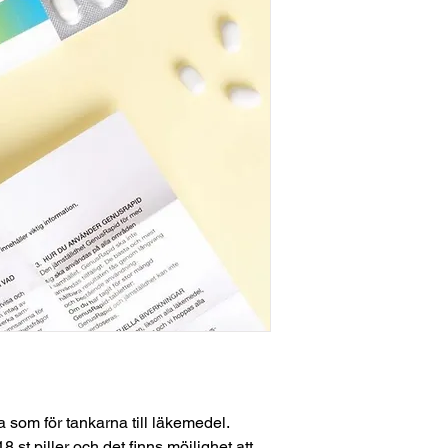
a som för tankarna till läkemedel.
 st piller och det finns möjlighet att