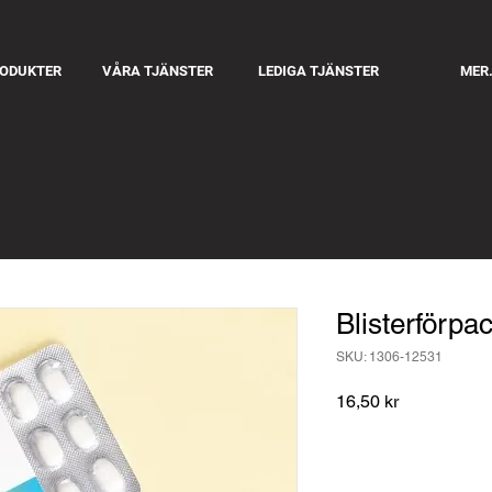
RODUKTER
VÅRA TJÄNSTER
LEDIGA TJÄNSTER
MER.
Blisterförpa
SKU: 1306-12531
Pris
16,50 kr