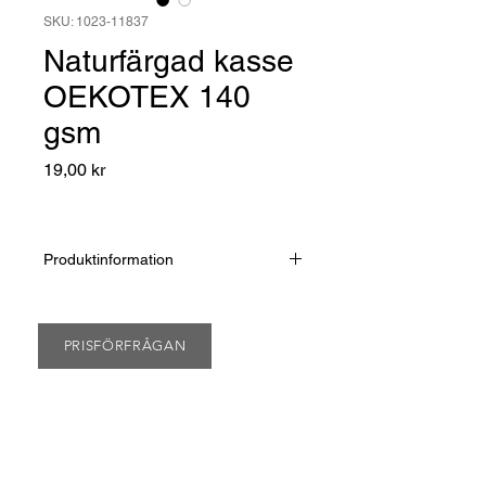
SKU: 1023-11837
Naturfärgad kasse
OEKOTEX 140
gsm
Pris
19,00 kr
Produktinformation
Certifierad med OEKOTEX-100,
REACH med långa handtag.
Naturfärgad.
PRISFÖRFRÅGAN
Material: 100% Bomull
140 Gsm
Storlek: 38 x 42 cm
Priset gäller vid beställning av 1000 st
och inkluderar ett 1 f tryck på en sida.