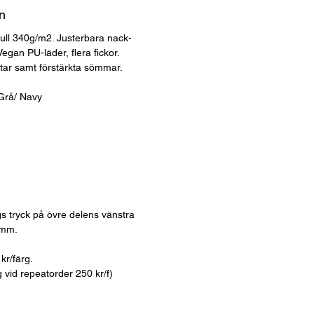
n
mull 340g/m2. Justerbara nack-
Vegan PU-läder, flera fickor.
tar samt förstärkta sömmar.
 Grå/ Navy
gs tryck på övre delens vänstra
 mm.
kr/färg.
ag vid repeatorder 250 kr/f)