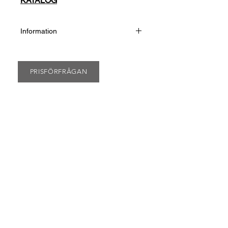
KATALOG
Information
Kombinerar CRAFT´s bästa material
med senaste innovation samt med
multifunktionell design. Resultatet är
PRISFÖRFRÅGAN
högfunktionella och mångsidiga
träningsplagg som hjälper dig att
prestera optimalt, oavsett om
du springer, tränar på gym eller
spelar padel.