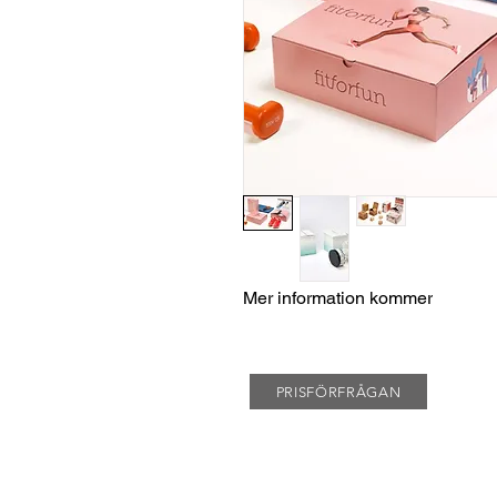
Mer information kommer
PRISFÖRFRÅGAN