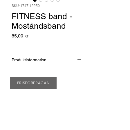
SKU: 1747-12250
FITNESS band -
Moståndsband
Pris
85,00 kr
Produktinformation
Priset gäller vid beställning av 100 st
och inkluderar ett 1 f logotryck på
band (50 x 22 mm) alternativt tryck
PRISFÖRFRÅGAN
på påsen (80 x 110 mm). För andra
antal begär offert.
Schablonkostnad: 1 x 550.-
Motståndsband tillverkat i slitstark
textil polyamin, elastan och polyester.
Storlek: 37 cm