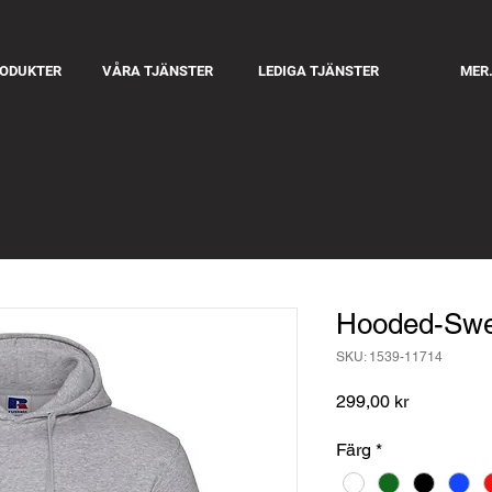
RODUKTER
VÅRA TJÄNSTER
LEDIGA TJÄNSTER
MER.
Hooded-Swea
SKU: 1539-11714
Pris
299,00 kr
Färg
*