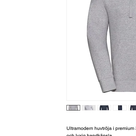
Ultramodern huvtröja i premium 3-
och lyxig handkänsla.