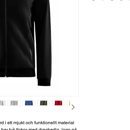
d i ett mjukt och funktionellt material
 har två fickor med dragkedja, logo på