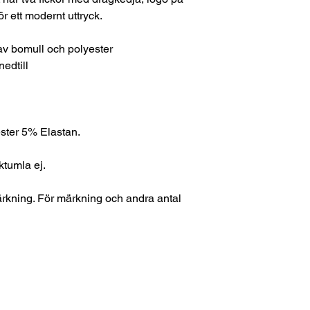
r ett modernt uttryck.
 av bomull och polyester
edtill
ster 5% Elastan.
ktumla ej.
ärkning. För märkning och andra antal