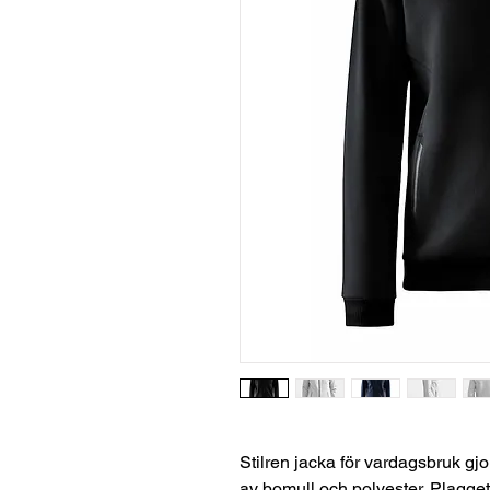
Stilren jacka för vardagsbruk gjor
av bomull och polyester. Plagget