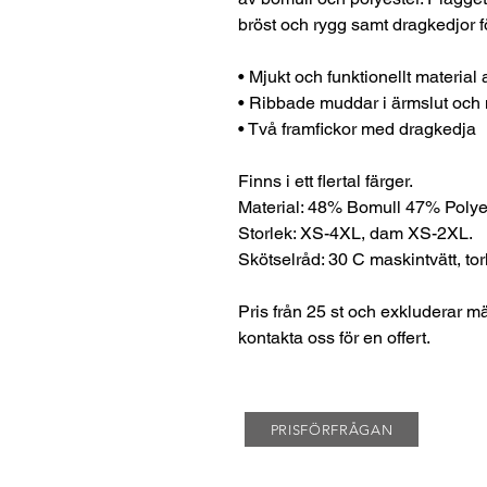
bröst och rygg samt dragkedjor fö
• Mjukt och funktionellt material
• Ribbade muddar i ärmslut och n
• Två framfickor med dragkedja
Finns i ett flertal färger.
Material: 48% Bomull 47% Polye
Storlek: XS-4XL, dam XS-2XL.
Skötselråd: 30 C maskintvätt, tor
Pris från 25 st och exkluderar m
kontakta oss för en offert.
PRISFÖRFRÅGAN