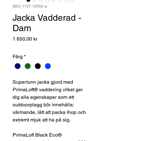
SKU: 1197-12042-w
Jacka Vadderad -
Dam
Pris
1 650,00 kr
Färg
*
Supertunn jacka gjord med
PrimaLoft® vaddering vilket ger
dig alla egenskaper som ett
outdoorplagg bör innehålla:
värmande, lätt att packa ihop och
extremt mjuk att ha på sig.
PrimaLoft Black Eco®