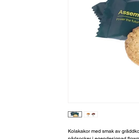
Kolakakor med smak av gräddko
pärlsocker i egendesignad flowpa