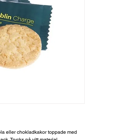
la eller chokladkakor toppade med
ck. Trycks på vitt material.