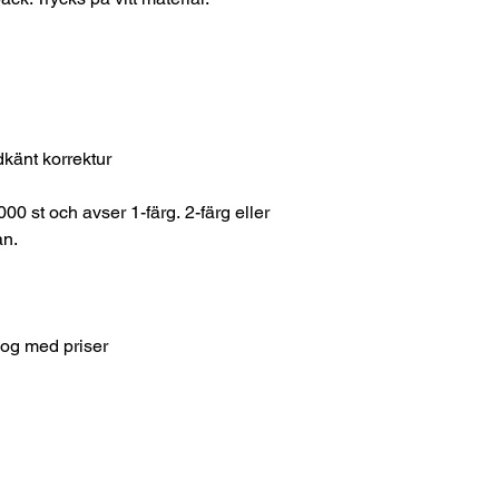
dkänt korrektur
000 st och avser 1-färg. 2-färg eller
an.
log med priser