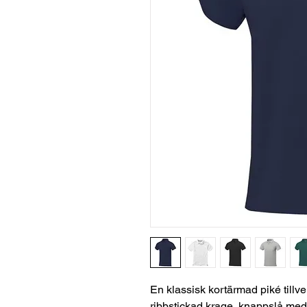
En klassisk kortärmad piké tillver
ribbstickad krage, knappslå med 