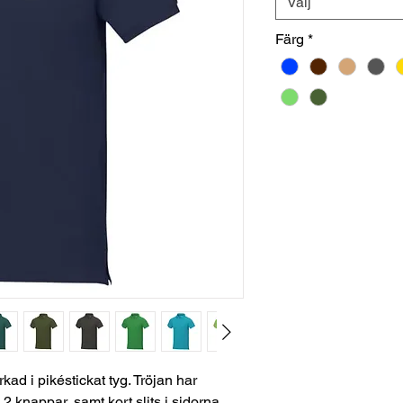
Välj
Färg
*
kad i pikéstickat tyg. Tröjan har
2 knappar, samt kort slits i sidorna