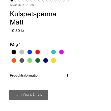
SKU: 1636-11885
Kulspetspenna
Matt
Pris
10,80 kr
Färg
*
Produktinformation
Matt enfärgad yta och vridmekanism.
ISO certifierad och
Europaproducerad bläckpatron -
PRISFÖRFRÅGAN
Jumbo Refill.
Skrivlängd på ca 2.500 meter.
Finns i 23 olika färger.