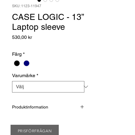
SKU: 1123-11947
CASE LOGIC - 13”
Laptop sleeve
Pris
530,00 kr
Färg
*
Varumärke
*
Produktinformation
Märke: Case Logic.
Storlek: 33,5 x 23,5 x 3 cm.
Färg: Svart, Marinblå.
PRISFÖRFRÅGAN