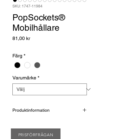
SKU: 1747-11984
PopSockets®
Mobilhållare
Pris
81,00 kr
Färg
*
Varumärke
*
Produktinformation
Mobilhållare från PopSockets®.
Fästes på baksidan av telefonen med
en 3M-tejp.
PRISFÖRFRÅGAN