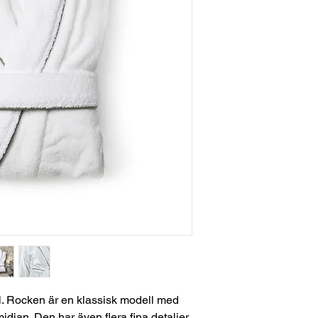
. Rocken är en klassisk modell med
idjan. Den har även flera fina detaljer,