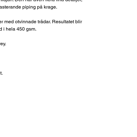
asterande piping på krage.
r med otvinnade trådar. Resultatet blir
d i hela 450 gsm.
ey.
t.