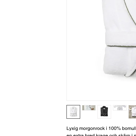
Lyxig morgonrock i 100% bomull
en extra bred krage och skärp i m