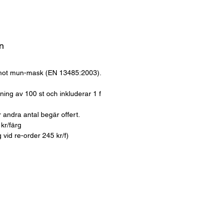
n
mot mun-mask (EN 13485:2003).
llning av 100 st och inkluderar 1 f
 andra antal begär offert.
kr/färg
ag vid re-order 245 kr/f)