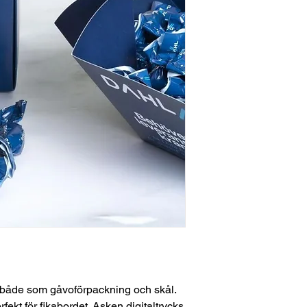
 både som gåvoförpackning och skål.
fekt för fikabordet. Asken digitaltrycks.