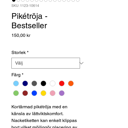
SKU: 1123-10614
Pikétröja -
Bestseller
Pris
150,00 kr
Storlek
*
Färg
*
Kortärmad pikétröja med en
känsla av lättviktskomfort.
Nacketiketten kan enkelt klippas
bort vilket möjliggör placering av