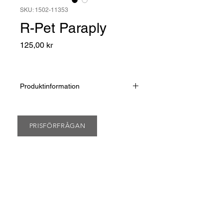
SKU: 1502-11353
R-Pet Paraply
Pris
125,00 kr
Produktinformation
Ett stadigt kompakt paraply med
grafitspröt, vilket gör konstruktionen
tåligare mot vindar. Det har 8 paneler
PRISFÖRFRÅGAN
och finns i svart standardtyg. Denna
parplymodell finns även med paneltyg
tillverkad i återvunnen polyester, så
kallad R-PET. Paraplyet har
automatisk uppfällning, tredelat svart
stålskaft, och gummerat handtag med
handledsrem. Paneltygets kvalitet
kallas Pongee och ger en högre
kvalitet och finare finish vid tryck.