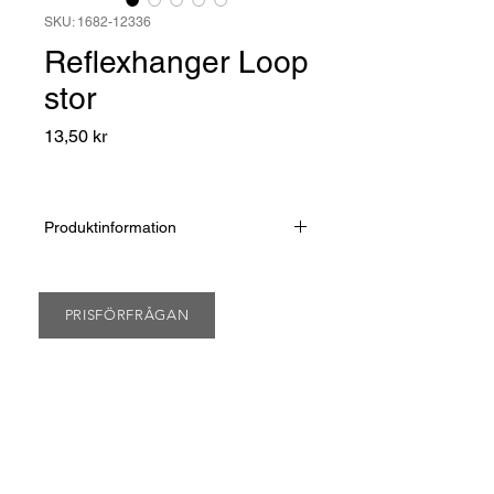
SKU: 1682-12336
Reflexhanger Loop
stor
Pris
13,50 kr
Produktinformation
Reflekterande hanger, inklusive stor
karbinhake att enkelt fästa på en
ryggsäck eller en väska.
PRISFÖRFRÅGAN
Silver eller svart metall på karbinhake
samt ring.
Storlek: 11,3 x 3 cm
Tillverkat i högreflekterande
kvalitetsmaterial RGR. Certifierad