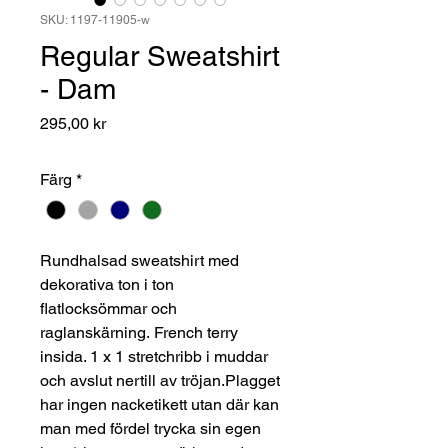
SKU: 1197-11905-w
Regular Sweatshirt
- Dam
Pris
295,00 kr
Färg
*
Rundhalsad sweatshirt med
dekorativa ton i ton
flatlocksömmar och
raglanskärning. French terry
insida. 1 x 1 stretchribb i muddar
och avslut nertill av tröjan.Plagget
har ingen nacketikett utan där kan
man med fördel trycka sin egen