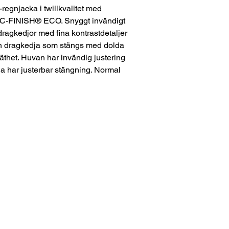
gnjacka i twillkvalitet med
ONIC-FINISH® ECO. Snyggt invändigt
ragkedjor med fina kontrastdetaljer
r en dragkedja som stängs med dolda
äthet. Huvan har invändig justering
na har justerbar stängning. Normal