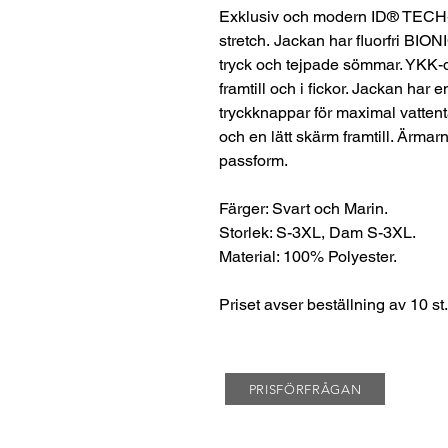
Exklusiv och modern ID® TECH-re
stretch. Jackan har fluorfri BI
tryck och tejpade sömmar. YKK-d
framtill och i fickor. Jackan ha
tryckknappar för maximal vattent
och en lätt skärm framtill. Ärmar
passform.
Färger: Svart och Marin.
Storlek: S-3XL, Dam S-3XL.
Material: 100% Polyester.
Priset avser beställning av 10 st.
PRISFÖRFRÅGAN