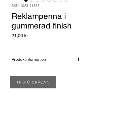
SKU: 1023-11858
Reklampenna i
gummerad finish
Pris
21,00 kr
Produktinformation
Reklampenna i gummerad finish med
blank spets. Blått bläck. Vid gravyr blir
loggan metallfärgad dock något
PRISFÖRFRÅGAN
mattare än detaljerna på pennan.
Färger: Röd, Orange, Blå, Grön,
Svart
Material: Aluminium, plast
Längd: 13,5 cm
Blått bläck