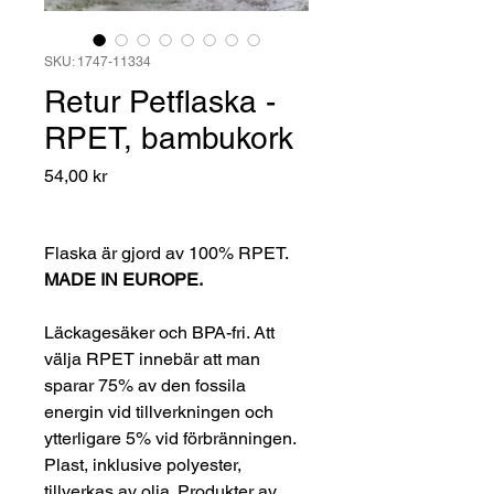
SKU: 1747-11334
Retur Petflaska -
RPET, bambukork
Pris
54,00 kr
Flaska är gjord av 100% RPET.
MADE IN EUROPE.
Läckagesäker och BPA-fri. Att
välja RPET innebär att man
sparar 75% av den fossila
energin vid tillverkningen och
ytterligare 5% vid förbränningen.
Plast, inklusive polyester,
tillverkas av olja. Produkter av