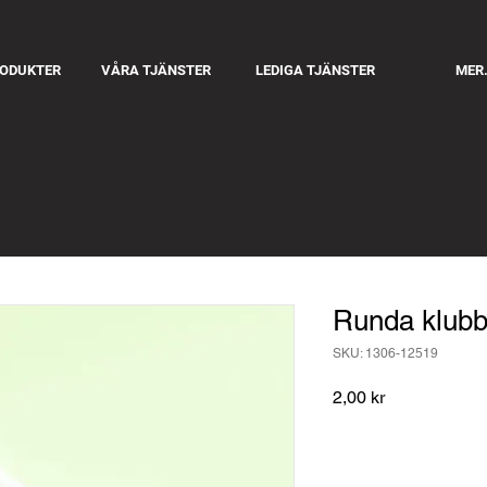
RODUKTER
VÅRA TJÄNSTER
LEDIGA TJÄNSTER
MER.
Runda klubb
SKU: 1306-12519
Pris
2,00 kr