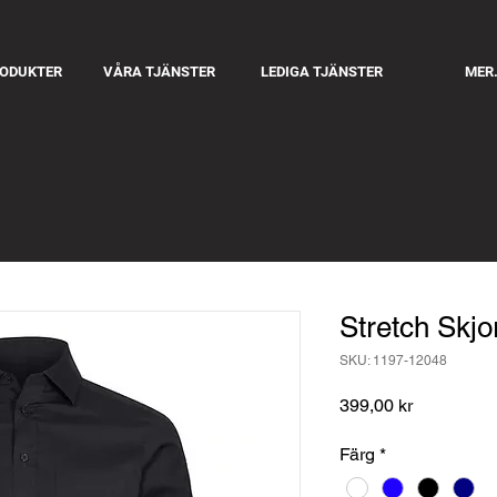
RODUKTER
VÅRA TJÄNSTER
LEDIGA TJÄNSTER
MER.
Stretch Skjo
SKU: 1197-12048
Pris
399,00 kr
Färg
*