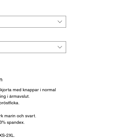
n
kjorta med knappar i normal
ing i ärmavslut.
röstficka.
örk marin och svart.
 3% spandex.
 XS-2XL.