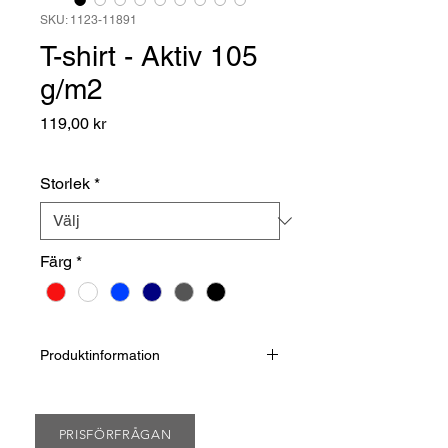
SKU: 1123-11891
T-shirt - Aktiv 105
g/m2
Pris
119,00 kr
Storlek
*
Färg
*
Produktinformation
Den här t-shirten är tillverkad av ett
lätt andningsbart och
fukttransporterande 105 g/m²
PRISFÖRFRÅGAN