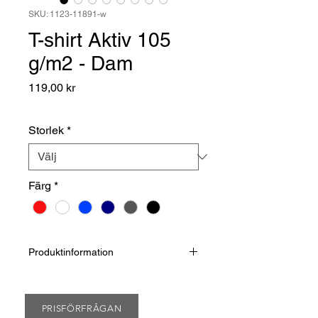
SKU: 1123-11891-w
T-shirt Aktiv 105
g/m2 - Dam
Pris
119,00 kr
Storlek
*
Färg
*
Produktinformation
Den här t-shirten är tillverkad av ett
lätt andningsbart och
fukttransporterande 105 g/m²
PRISFÖRFRÅGAN