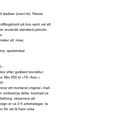
tepåsar (svart te). Passar
fullfärgstryck på box samt val att
ler använda standard julmotiv.
r.
maker alt. mixa:
a, apelsinskal.
0.-
kor efter godkänt korrektur.
a: Min 250 st +19.-/box +
50.-
rerar ett monterat original i mall
kan ombesörja detta, kostnad ca
attning, observera att
sign är ca 2-4 arbetsdagar, ta
 för att få fram cirka