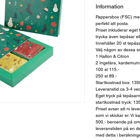
Information
Pappersbox (FSC) med 
perfekt att posta.
Priset inkluderar eget 
trycka även tepåsar el
Innehåller 20 st tepåsa
Välj någon av dessa s
1 Hallon & Citron
2 Ingefära, kardemumm
100 st 115.-
250 st 89.-
Startkostnad box: 135
Leveranstid ca 3-4 vec
Eget tryck på tepåsarn
startkostnad tryck: 13
Priset avser att ni leve
som vi skickar er. Vi 
500.- beroende på omf
leveranstiden på en de
med detta i beräkningen