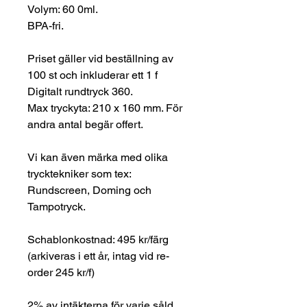
Volym: 60 0ml.
BPA-fri.
Priset gäller vid beställning av
100 st och inkluderar ett 1 f
Digitalt rundtryck 360.
Max tryckyta: 210 x 160 mm. För
andra antal begär offert.
Vi kan även märka med olika
trycktekniker som tex:
Rundscreen, Doming och
Tampotryck.
Schablonkostnad: 495 kr/färg
(arkiveras i ett år, intag vid re-
order 245 kr/f)
2% av intäkterna för varje såld