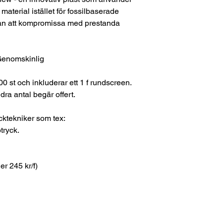
aterial istället för fossilbaserade
utan att kompromissa med prestanda
Genomskinlig
00 st och inkluderar ett 1 f rundscreen.
dra antal begär offert.
cktekniker som tex:
tryck.
der 245 kr/f)