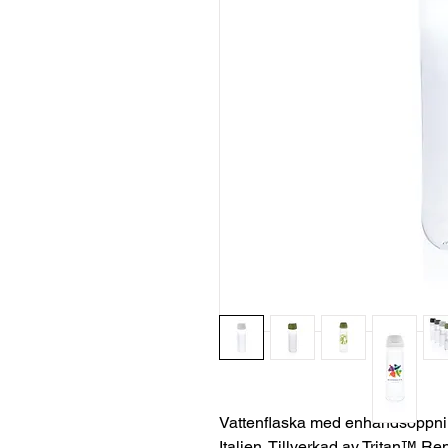
Vattenflaska med enhandsöppning 
Italien. Tillverkad av Tritan™ R