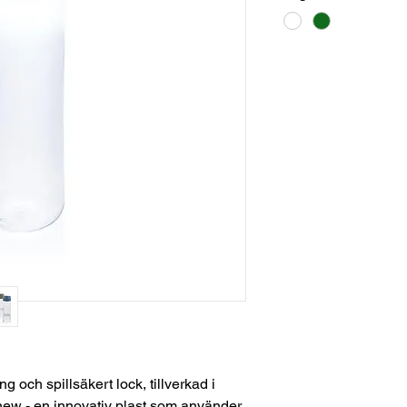
och spillsäkert lock, tillverkad i
enew - en innovativ plast som använder