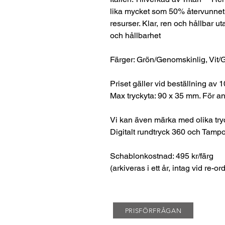
lika mycket som 50% återvunnet m
resurser. Klar, ren och hållbar 
och hållbarhet
Färger: Grön/Genomskinlig, Vit/
Priset gäller vid beställning av 1
Max tryckyta: 90 x 35 mm. För an
Vi kan även märka med olika try
Digitalt rundtryck 360 och Tampo
Schablonkostnad: 495 kr/färg
(arkiveras i ett år, intag vid re-or
PRISFÖRFRÅGAN