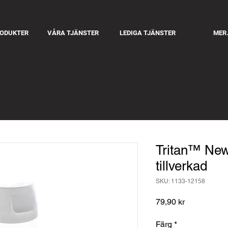
RODUKTER
VÅRA TJÄNSTER
LEDIGA TJÄNSTER
MER.
Tritan™ New
tillverkad
SKU: 1133-12158
Pris
79,90 kr
Färg
*