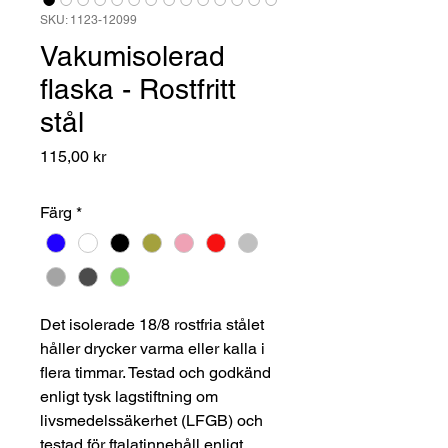
SKU: 1123-12099
Vakumisolerad
flaska - Rostfritt
stål
Pris
115,00 kr
Färg
*
Det isolerade 18/8 rostfria stålet
håller drycker varma eller kalla i
flera timmar. Testad och godkänd
enligt tysk lagstiftning om
livsmedelssäkerhet (LFGB) och
testad för ftalatinnehåll enligt