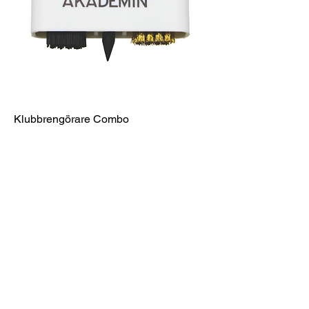
Klubbrengörare Combo
Pris
33,00 kr