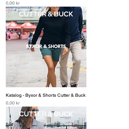
Pris
0,00 kr
Katalog - Byxor & Shorts Cutter & Buck
Pris
0,00 kr