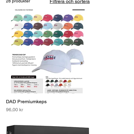
28 produkter
Filtrera och sortera
DAD Premiumkeps
Pris
96,00 kr