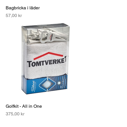
Bagbricka i läder
Pris
57,00 kr
Golfkit - All in One
Pris
375,00 kr