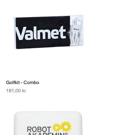
Golfkit - Combo
Pris
181,00 kr