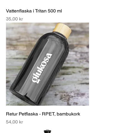
Vattenflaska i Tritan 500 ml
Pris
35,00 kr
Retur Petflaska - RPET, bambukork
Pris
54,00 kr