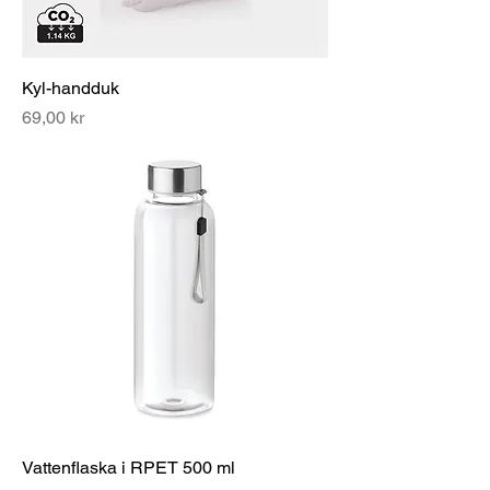
Kyl-handduk
Pris
69,00 kr
Vattenflaska i RPET 500 ml