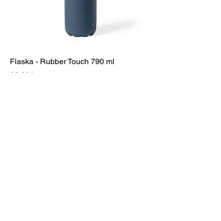
Flaska - Rubber Touch 790 ml
Pris
66,00 kr