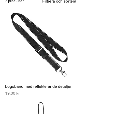
7 produkter
Filtrera och sortera
Logoband med reflekterande detaljer
Pris
19,00 kr