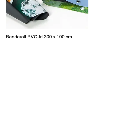
Banderoll PVC-fri 300 x 100 cm
Pris
1 400,00 kr