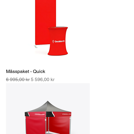
Mässpaket - Quick
Ordinarie pris
Reapris
6 995,00 kr
5 596,00 kr