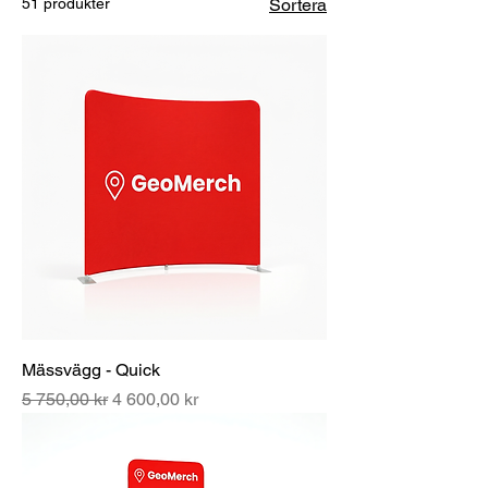
51 produkter
Sortera
Mässvägg - Quick
Ordinarie pris
Reapris
5 750,00 kr
4 600,00 kr