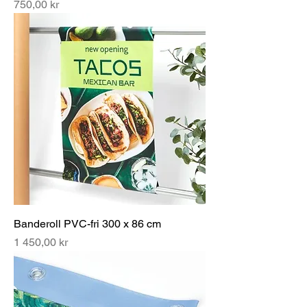
Pris
750,00 kr
Banderoll PVC-fri 300 x 86 cm
Pris
1 450,00 kr