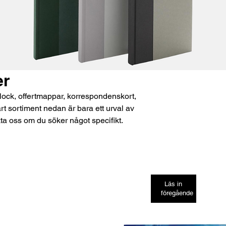
er
block, offertmappar, korrespondenskort,
rt sortiment nedan är bara ett urval av
kta oss om du söker något specifikt.
Läs in
föregående