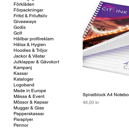
Förkläden
Förpackningar
Fritid & Friluftsliv
Giveaways
Godis
Golf
Hållbar profilreklam
Hälsa & Hygien
Hoodies & Tröjor
Jackor & Västar
Julklappar & Gåvokort
Kampanj
Kassar
Kataloger
Logoband
Made in Europe
Spiralblock A4 Noteb
Mässa & Event
Mössor & Kepsar
Pris
46,00 kr
Muggar & Glas
Papperskassar
Paraplyer
Pennor