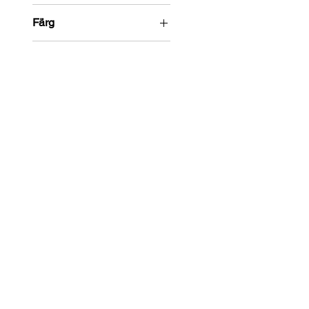
Färg
THE BRAND CONCEPT
Om oss
Portfolio