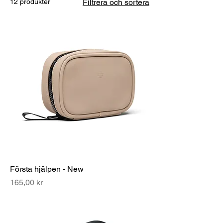
12 produkter
Filtrera och sortera
Första hjälpen - New
Pris
165,00 kr