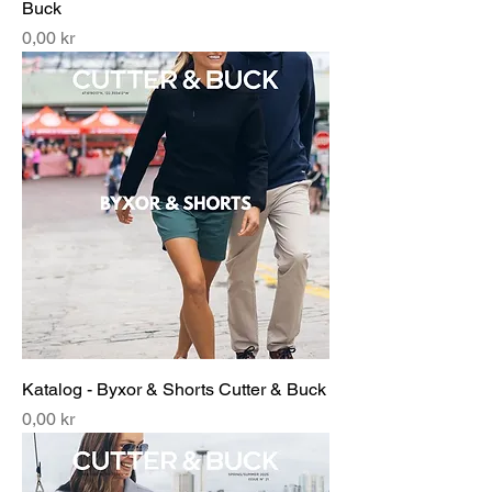
Buck
Pris
0,00 kr
Katalog - Byxor & Shorts Cutter & Buck
Pris
0,00 kr