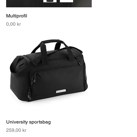
Multiprofil
Pris
0,00 kr
University sportsbag
Pris
259,00 kr