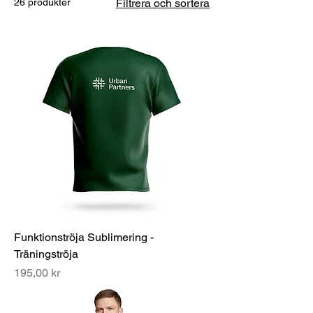
26 produkter
Filtrera och sortera
Funktionströja Sublimering -
Träningströja
Pris
195,00 kr